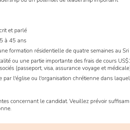
dership ou un potentiel de leadership important
rit et parlé
25 à 45 ans
 une formation résidentielle de quatre semaines au Sr
alité ou une partie importante des frais de cours US$1
ssociés (passeport, visa, assurance voyage et médicale
par l'église ou l'organisation chrétienne dans laquell
ntes concernant le candidat. Veuillez prévoir suffisa
onne.