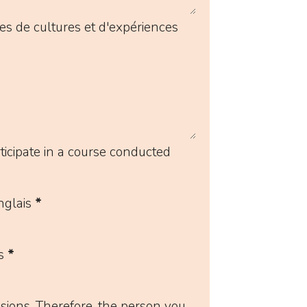
es de cultures et d'expériences
ticipate in a course conducted
nglais
*
s
*
ssions. Therefore, the person you