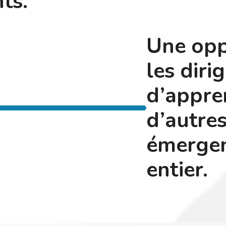
ts.
Une opp
les diri
d’appre
d’autres
émerge
entier.