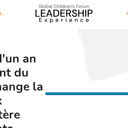
R…
'un an
nt du
hange la
x
tère