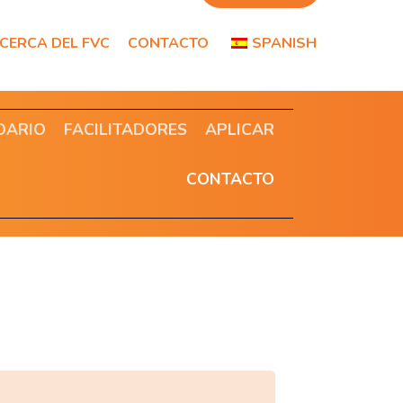
CERCA DEL FVC
CONTACTO
SPANISH
DARIO
FACILITADORES
APLICAR
CONTACTO