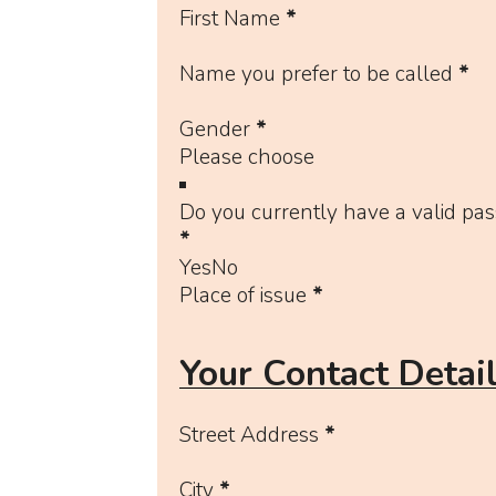
First Name
*
Name you prefer to be called
*
Gender
*
Do you currently have a valid pas
*
Yes
No
Place of issue
*
Your Contact Detai
Street Address
*
City
*