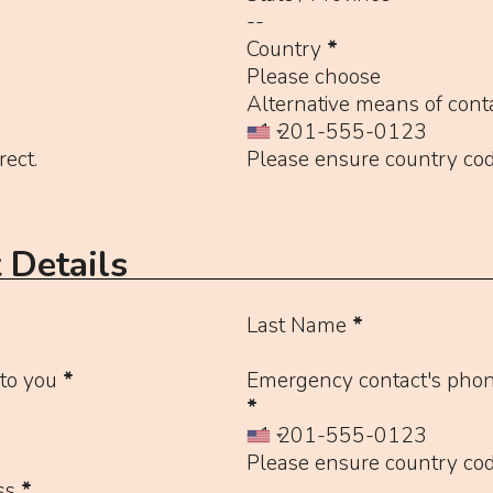
Country
*
Please choose
Alternative means of cont
rect.
Please ensure country code
 Details
Last Name
*
to you
*
Emergency contact's phon
*
Please ensure country code
ss
*