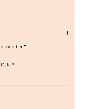
ort number
*
 Date
*