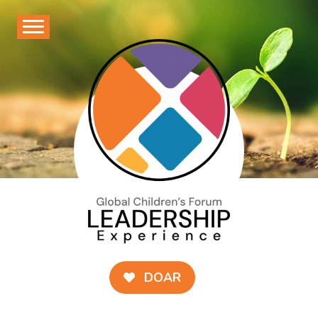
Saltar
para
o
conteúdo
DOAR