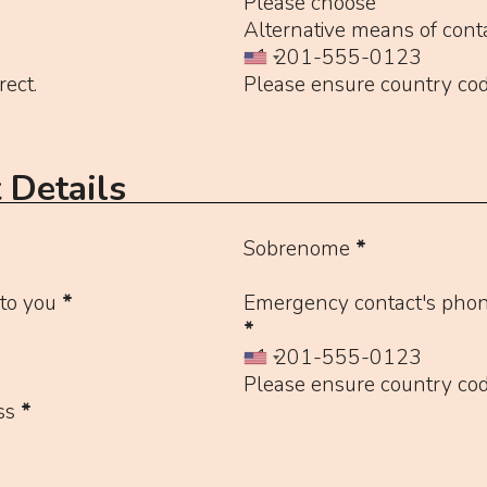
Please choose
Alternative means of cont
rect.
Please ensure country code
 Details
Sobrenome
*
to you
*
Emergency contact's phon
*
Please ensure country code
ss
*