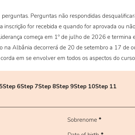
perguntas. Perguntas não respondidas desqualificarã
 inscrição for recebida e quando for aprovada ou não
Liderança começa em 1º de julho de 2026 e termina 
vo na Albânia decorrerá de 20 de setembro a 17 de 
oncorda em se envolver em todos os aspectos do curso
5
Step 6
Step 7
Step 8
Step 9
Step 10
Step 11
Sobrenome
*
Date of birth
*