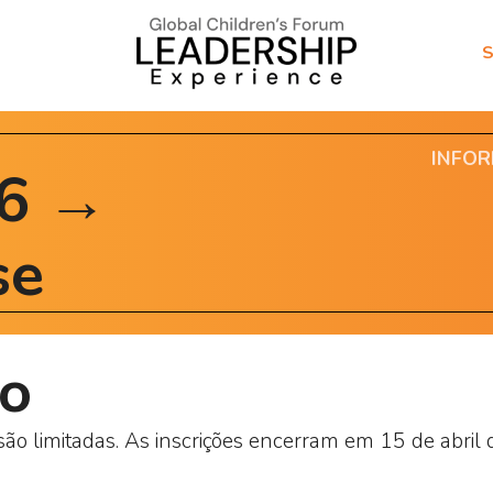
S
INFO
26 →
se
vo
são limitadas. As inscrições encerram em 15 de abri