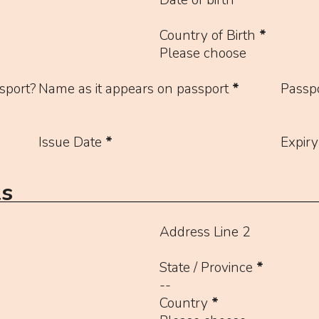
Country of Birth
*
Please choose
sport?
Name as it appears on passport
*
Passp
Issue Date
*
Expiry
ls
Address Line 2
State / Province
*
Country
*