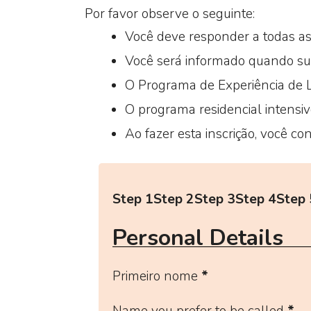
Por favor observe o seguinte:
Você deve responder a todas as 
Você será informado quando sua
O Programa de Experiência de 
O programa residencial intensi
Ao fazer esta inscrição, você c
Step 1
Step 2
Step 3
Step 4
Step 
Personal Details
Primeiro nome
*
Name you prefer to be called
*