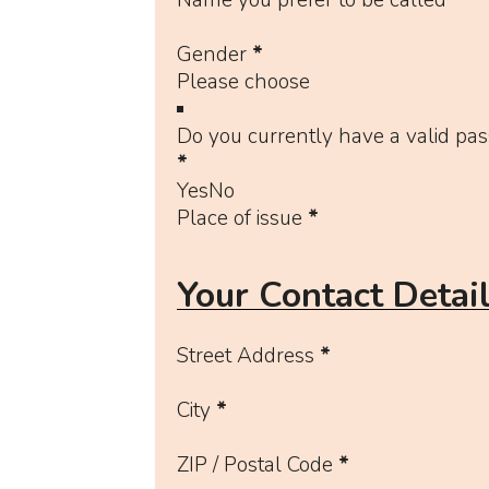
Gender
*
Do you currently have a valid pas
*
Yes
No
Place of issue
*
Your Contact Detai
Street Address
*
City
*
ZIP / Postal Code
*