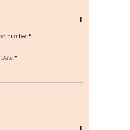
ort number
*
 Date
*